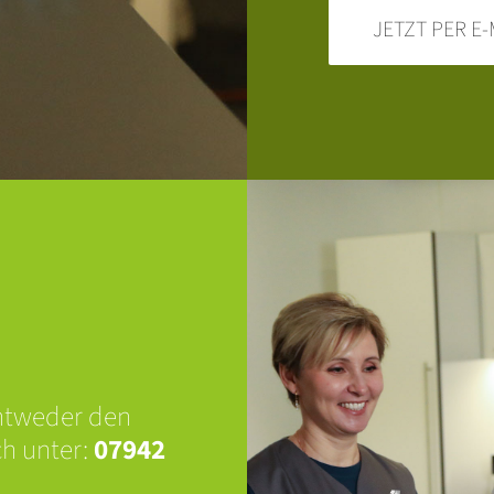
JETZT PER E
Entweder den
ch unter:
07942