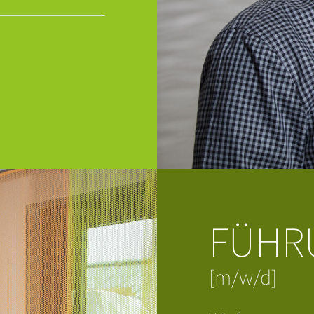
FÜHR
[m/w/d]