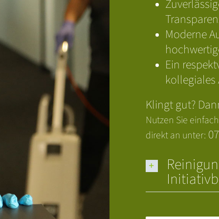
Zuverlässi
Transparenz
Moderne Au
hochwertig
Ein respekt
kollegiales
Klingt gut? Dan
Nutzen Sie einfac
07
direkt an unter:
Reinigun
Initiati