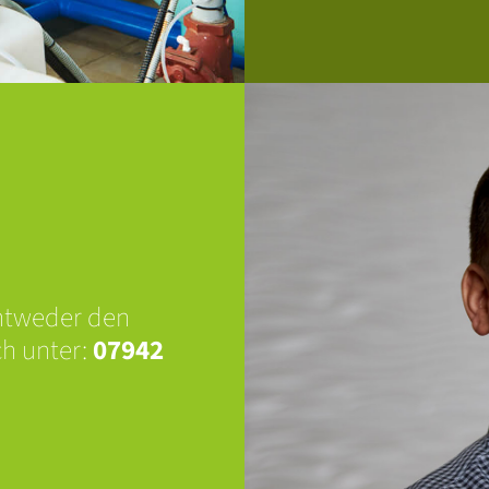
Entweder den
ch unter:
07942