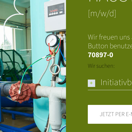
[m/w/d]
Wir freuen uns
Button benutze
70897-0
Wir suchen:
Initiati
JETZT PER E