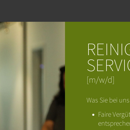
REIN
SERVI
[m/w/d]
Was Sie bei uns
Faire Vergü
entspreche